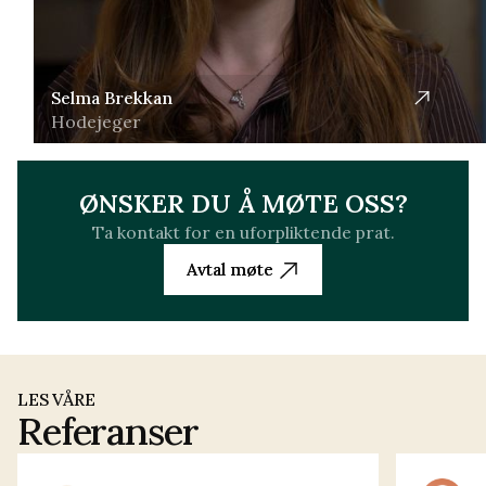
Selma Brekkan
Hodejeger
ØNSKER DU Å MØTE OSS?
Ta kontakt for en uforpliktende prat.
Avtal møte
Avtal møte
LES VÅRE
Referanser