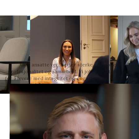
VÅRE ANSATTE
Møt oss – et dedikert og
engasjert team
Våre ansatte verdsetter sterke relasjoner,
profesjonalitet og samarbeid. Vi jobber tett sammen
for å levere med integritet og engasjement, og bygger
tillit både internt og med våre kunder.