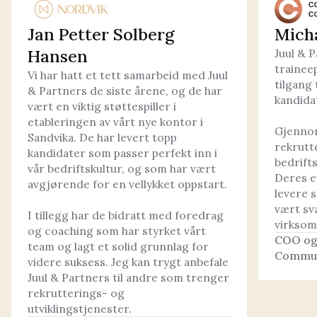
Jan Petter Solberg
Mich
Hansen
Juul & P
trainee
Vi har hatt et tett samarbeid med Juul
tilgang 
& Partners de siste årene, og de har
kandida
vært en viktig støttespiller i
etableringen av vårt nye kontor i
Gjenno
Sandvika. De har levert topp
rekrutt
kandidater som passer perfekt inn i
bedrifts
vår bedriftskultur, og som har vært
Deres e
avgjørende for en vellykket oppstart.
levere 
vært svæ
I tillegg har de bidratt med foredrag
virksom
og coaching som har styrket vårt
COO og 
team og lagt et solid grunnlag for
Commun
videre suksess. Jeg kan trygt anbefale
Juul & Partners til andre som trenger
rekrutterings- og
utviklingstjenester.