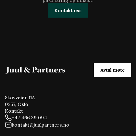
på erfaring og innsikt.
Kontakt oss
Kontakt oss
Avtal møte
Avtal møte
Skovveien 11A
0257, Oslo
Kontakt
+47 466 39 094
kontakt@juulpartners.no